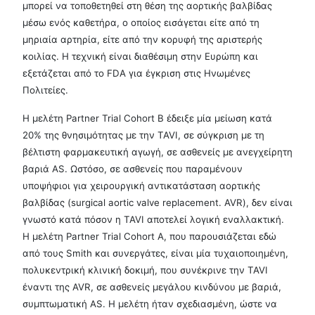
μπορεί να τοποθετηθεί στη θέση της αορτικής βαλβίδας
μέσω ενός καθετήρα, ο οποίος εισάγεται είτε από τη
μηριαία αρτηρία, είτε από την κορυφή της αριστερής
κοιλίας. Η τεχνική είναι διαθέσιμη στην Ευρώπη και
εξετάζεται από το FDA για έγκριση στις Ηνωμένες
Πολιτείες.
Η μελέτη Partner Trial Cohort B έδειξε μία μείωση κατά
20% της θνησιμότητας με την TAVI, σε σύγκριση με τη
βέλτιστη φαρμακευτική αγωγή, σε ασθενείς με ανεγχείρητη
βαριά AS. Ωστόσο, σε ασθενείς που παραμένουν
υποψήφιοι για χειρουργική αντικατάσταση αορτικής
βαλβίδας (surgical aortic valve replacement. AVR), δεν είναι
γνωστό κατά πόσον η TAVI αποτελεί λογική εναλλακτική.
Η μελέτη Partner Trial Cohort A, που παρουσιάζεται εδώ
από τους Smith και συνεργάτες, είναι μία τυχαιοποιημένη,
πολυκεντρική κλινική δοκιμή, που συνέκρινε την TAVI
έναντι της AVR, σε ασθενείς μεγάλου κινδύνου με βαριά,
συμπτωματική AS. Η μελέτη ήταν σχεδιασμένη, ώστε να