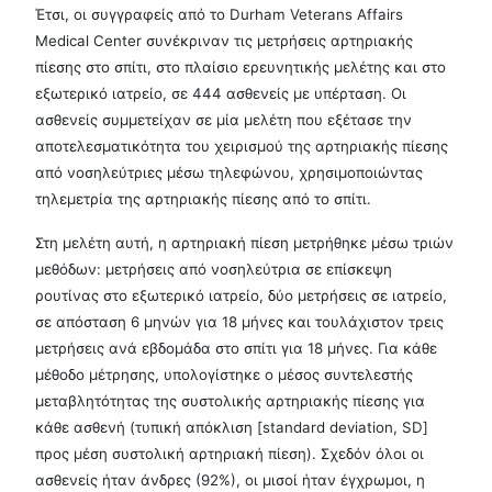
Έτσι, οι συγγραφείς από το Durham Veterans Affairs
Medical Center συνέκριναν τις μετρήσεις αρτηριακής
πίεσης στο σπίτι, στο πλαίσιο ερευνητικής μελέτης και στο
εξωτερικό ιατρείο, σε 444 ασθενείς με υπέρταση. Οι
ασθενείς συμμετείχαν σε μία μελέτη που εξέτασε την
αποτελεσματικότητα του χειρισμού της αρτηριακής πίεσης
από νοσηλεύτριες μέσω τηλεφώνου, χρησιμοποιώντας
τηλεμετρία της αρτηριακής πίεσης από το σπίτι.
Στη μελέτη αυτή, η αρτηριακή πίεση μετρήθηκε μέσω τριών
μεθόδων: μετρήσεις από νοσηλεύτρια σε επίσκεψη
ρουτίνας στο εξωτερικό ιατρείο, δύο μετρήσεις σε ιατρείο,
σε απόσταση 6 μηνών για 18 μήνες και τουλάχιστον τρεις
μετρήσεις ανά εβδομάδα στο σπίτι για 18 μήνες. Για κάθε
μέθοδο μέτρησης, υπολογίστηκε ο μέσος συντελεστής
μεταβλητότητας της συστολικής αρτηριακής πίεσης για
κάθε ασθενή (τυπική απόκλιση [standard deviation, SD]
προς μέση συστολική αρτηριακή πίεση). Σχεδόν όλοι οι
ασθενείς ήταν άνδρες (92%), οι μισοί ήταν έγχρωμοι, η