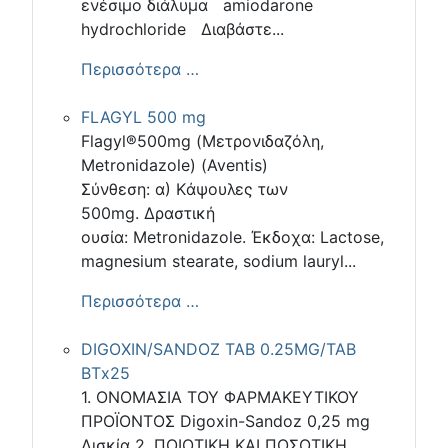
ενέσιμο διάλυμα amiodarone
hydrochloride Διαβάστε...
Περισσότερα …
FLAGYL 500 mg
Flagyl®500mg (Μετρονιδαζόλη,
Μetronidazole) (Aventis)
Σύνθεση: α) Kάψουλες των
500mg. Δραστική
ουσία: Μetronidazole. Έκδοχα: Lactose,
magnesium stearate, sodium lauryl...
Περισσότερα …
DIGOXIN/SANDOZ TAB 0.25MG/TAB
ΒΤx25
1. ΟΝΟΜΑΣΙΑ ΤΟΥ ΦΑΡΜΑΚΕΥΤΙΚΟΥ
ΠΡΟΪΟΝΤΟΣ Digoxin-Sandoz 0,25 mg
Δισκία 2. ΠΟΙΟΤΙΚΗ ΚΑΙ ΠΟΣΟΤΙΚΗ