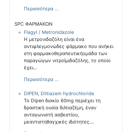
Περισσότερα …
SPC ΦΑΡΜΑΚΩΝ
Flagyl / Metronidazole
Η μετρονιδαζόλη είναι ένα
αντιφλεγμονώδες φάρμακο που ανήκει
στη φαρμακοθεραπευτικήομάδα των
παραγώγων νιτροϊμιδαζόλης, το οποίο
έχει...
Περισσότερα …
DIPEN, Diltiazem hydrochloride
Το Dipen δισκίο 60mg περιέχει τη
δραστική ουσία διλτιαζέμη, έναν
ανταγωνιστή ασβεστίου,
μεαντιστηθαγχικές ιδιότητες....