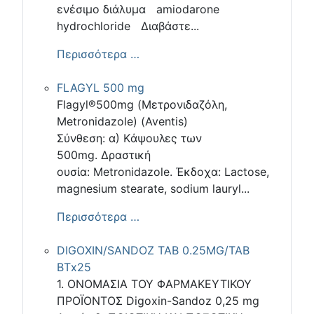
ενέσιμο διάλυμα amiodarone
hydrochloride Διαβάστε...
Περισσότερα …
FLAGYL 500 mg
Flagyl®500mg (Μετρονιδαζόλη,
Μetronidazole) (Aventis)
Σύνθεση: α) Kάψουλες των
500mg. Δραστική
ουσία: Μetronidazole. Έκδοχα: Lactose,
magnesium stearate, sodium lauryl...
Περισσότερα …
DIGOXIN/SANDOZ TAB 0.25MG/TAB
ΒΤx25
1. ΟΝΟΜΑΣΙΑ ΤΟΥ ΦΑΡΜΑΚΕΥΤΙΚΟΥ
ΠΡΟΪΟΝΤΟΣ Digoxin-Sandoz 0,25 mg