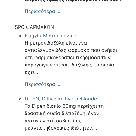
Περισσότερα …
SPC ΦΑΡΜΑΚΩΝ
Flagyl / Metronidazole
Η μετρονιδαζόλη είναι ένα
αντιφλεγμονώδες φάρμακο που ανήκει
στη φαρμακοθεραπευτικήομάδα των
παραγώγων νιτροϊμιδαζόλης, το οποίο
έχει...
Περισσότερα …
DIPEN, Diltiazem hydrochloride
Το Dipen δισκίο 60mg περιέχει τη
δραστική ουσία διλτιαζέμη, έναν
ανταγωνιστή ασβεστίου,
μεαντιστηθαγχικές ιδιότητες....